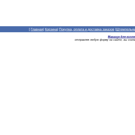
[
Главная
|
Корзина
|
Покупка, оплата и доставка заказов
|
Штемпельный
Магазин для колл
отправляя любую форму на сайте, вы сог