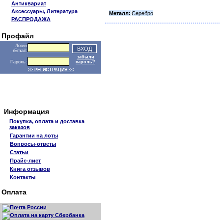
Антиквариат
Аксессуары, Литература
Металл:
Серебро
РАСПРОДАЖА
Профайл
Логин
\Email:
забыли
Пароль:
пароль?
>> РЕГИСТРАЦИЯ <<
Информация
Покупка, оплата и доставка
заказов
Гарантии на лоты
Вопросы-ответы
Статьи
Прайс-лист
Книга отзывов
Контакты
Оплата