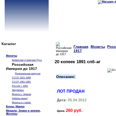
Каталог
Главная
Монеты
Рос
1917
Монеты
Княжеская и Царская Русь
20 копеек 1891 спб-аг
Российская
Империя до 1917
Региональные выпуски
Описание:
СССР 1921-1958
СССР 1961-1991
Россия с 1991
Зарубежье
ЛОТ ПРОДАН
Монеты с браком
Наборы монет
Дата:
05.04.2012
Монеты в слабах
Боны, Марки
260 руб.
Медали, Знаки и значки,
Цена:
Жетоны