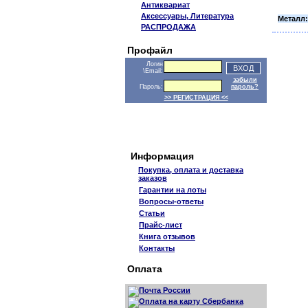
Антиквариат
Аксессуары, Литература
Металл:
РАСПРОДАЖА
Профайл
Логин
\Email:
забыли
Пароль:
пароль?
>> РЕГИСТРАЦИЯ <<
Информация
Покупка, оплата и доставка
заказов
Гарантии на лоты
Вопросы-ответы
Статьи
Прайс-лист
Книга отзывов
Контакты
Оплата