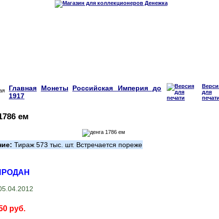
Верси
Главная
Монеты
Российская Империя до
для
1917
печат
1786 ем
ние:
Тираж 573 тыс. шт. Встречается пореже
ПРОДАН
5.04.2012
50 руб.