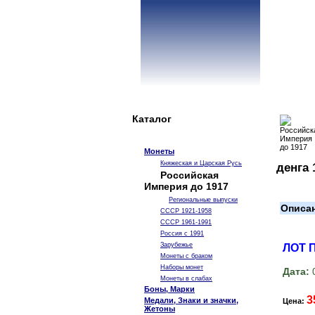
Каталог
Монеты
Княжеская и Царская Русь
денга 
Российская
Империя до 1917
Региональные выпуски
Описа
СССР 1921-1958
СССР 1961-1991
Россия с 1991
Зарубежье
ЛОТ 
Монеты с браком
Наборы монет
Дата:
0
Монеты в слабах
Боны, Марки
3
Медали, Знаки и значки,
Цена:
Жетоны