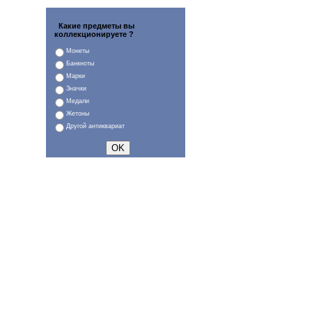
Какие предметы вы
коллекционируете ?
Монеты
Банкноты
Марки
Значки
Медали
Жетоны
Другой антиквариат