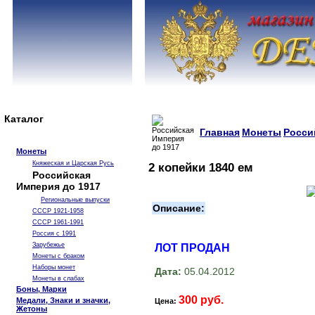
Каталог
Главная
Монеты
Росси
Монеты
Княжеская и Царская Русь
2 копейки 1840 ем
Российская
Империя до 1917
Региональные выпуски
Описание:
СССР 1921-1958
СССР 1961-1991
Россия с 1991
Зарубежье
ЛОТ ПРОДАН
Монеты с браком
Наборы монет
Дата:
05.04.2012
Монеты в слабах
Боны, Марки
300 руб.
Медали, Знаки и значки,
Цена:
Жетоны