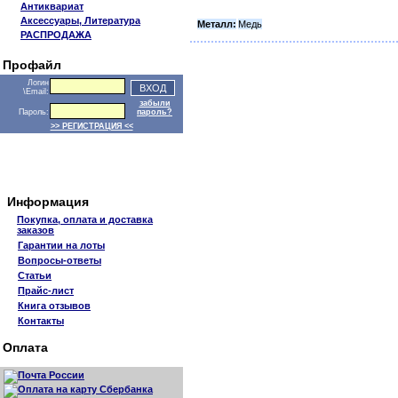
Антиквариат
Аксессуары, Литература
Металл:
Медь
РАСПРОДАЖА
Профайл
Логин
\Email:
забыли
Пароль:
пароль?
>> РЕГИСТРАЦИЯ <<
Информация
Покупка, оплата и доставка
заказов
Гарантии на лоты
Вопросы-ответы
Статьи
Прайс-лист
Книга отзывов
Контакты
Оплата