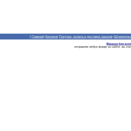
[
Главная
|
Корзина
|
Покупка, оплата и доставка заказов
|
Штемпельны
Магазин для кол
отправляя любую форму на сайте, вы со