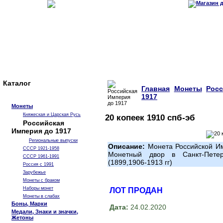
Каталог
Главная
Монеты
Рос
1917
Монеты
Княжеская и Царская Русь
20 копеек 1910 спб-эб
Российская
Империя до 1917
Региональные выпуски
Описание:
Монета Российской Им
СССР 1921-1958
Монетный двор в Санкт-Пете
СССР 1961-1991
(1899,1906-1913 гг)
Россия с 1991
Зарубежье
Монеты с браком
Наборы монет
ЛОТ ПРОДАН
Монеты в слабах
Боны, Марки
Дата:
24.02.2020
Медали, Знаки и значки,
Жетоны