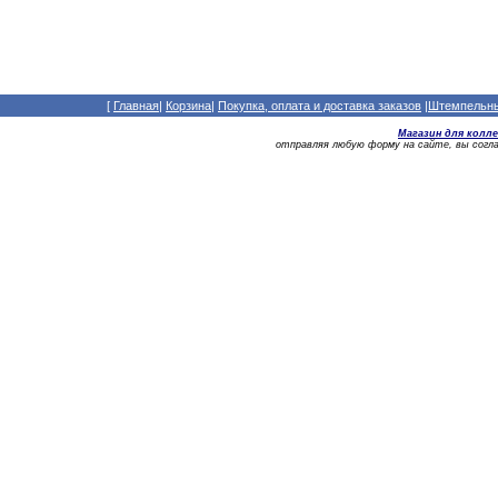
[
Главная
|
Корзина
|
Покупка, оплата и доставка заказов
|
Штемпельный
Магазин для колл
отправляя любую форму на сайте, вы сог