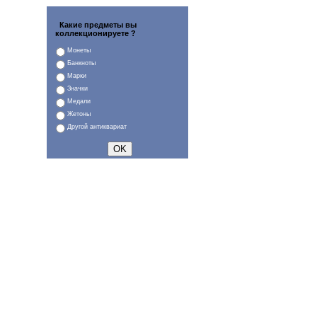
Какие предметы вы
коллекционируете ?
Монеты
Банкноты
Марки
Значки
Медали
Жетоны
Другой антиквариат