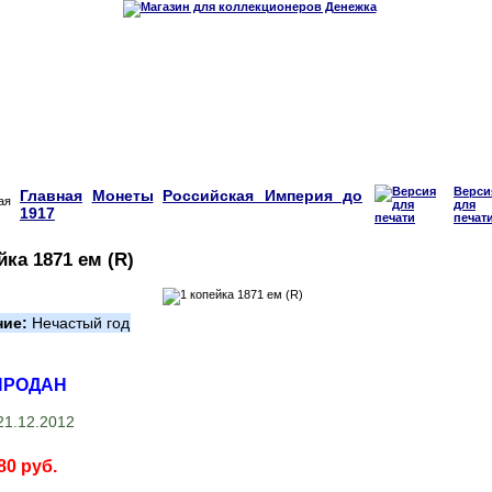
Верси
Главная
Монеты
Российская Империя до
для
1917
печат
йка 1871 ем (R)
ние:
Нечастый год
ПРОДАН
1.12.2012
80 руб.