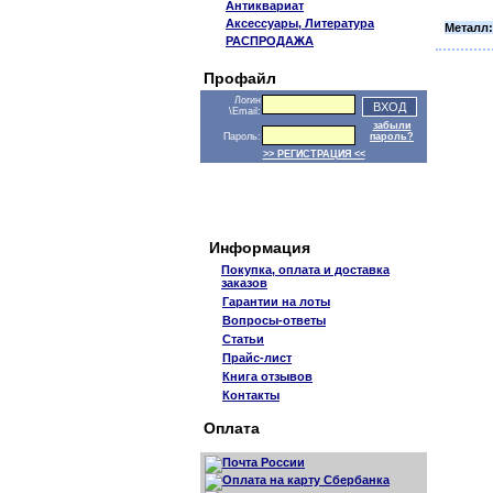
Антиквариат
Аксессуары, Литература
Металл:
РАСПРОДАЖА
Профайл
Логин
\Email:
забыли
Пароль:
пароль?
>> РЕГИСТРАЦИЯ <<
Информация
Покупка, оплата и доставка
заказов
Гарантии на лоты
Вопросы-ответы
Статьи
Прайс-лист
Книга отзывов
Контакты
Оплата