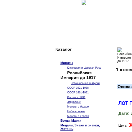
Каталог
Монеты
Княжеская и Царская Русь
1 копе
Российская
Империя до 1917
Региональные выпуски
Описа
СССР 1921-1958
СССР 1961-1991
Россия с 1991
Зарубежье
ЛОТ 
Монеты с браком
Наборы монет
Дата:
2
Монеты в слабах
Боны, Марки
3
Медали, Знаки и значки,
Цена:
Жетоны