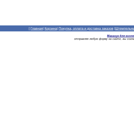
[
Главная
|
Корзина
|
Покупка, оплата и доставка заказов
|
Штемпельный
Магазин для колл
отправляя любую форму на сайте, вы сог