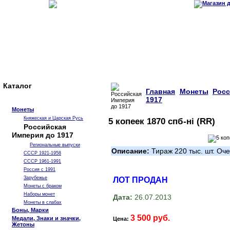
Каталог
Главная
Монеты
Рос
1917
Монеты
Княжеская и Царская Русь
5 копеек 1870 спб-нi (RR)
Российская
Империя до 1917
Региональные выпуски
Описание:
Тираж 220 тыс. шт. Оч
СССР 1921-1958
СССР 1961-1991
Россия с 1991
Зарубежье
ЛОТ ПРОДАН
Монеты с браком
Наборы монет
Дата:
26.07.2013
Монеты в слабах
Боны, Марки
3 500 руб.
Медали, Знаки и значки,
Цена:
Жетоны