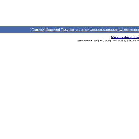
[
Главная
|
Корзина
|
Покупка, оплата и доставка заказов
|
Штемпельный
Магазин для колл
отправляя любую форму на сайте, вы сог