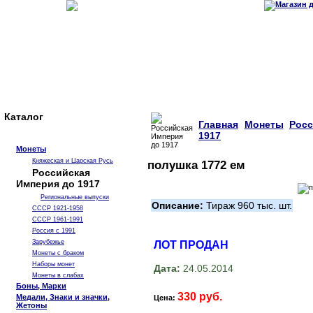
Каталог
Главная
Монеты
Рос
1917
Монеты
Княжеская и Царская Русь
полушка 1772 ем
Российская
Империя до 1917
Региональные выпуски
Описание:
Тираж 960 тыс. шт.
СССР 1921-1958
СССР 1961-1991
Россия с 1991
Зарубежье
ЛОТ ПРОДАН
Монеты с браком
Наборы монет
Дата:
24.05.2014
Монеты в слабах
Боны, Марки
330 руб.
Медали, Знаки и значки,
Цена:
Жетоны