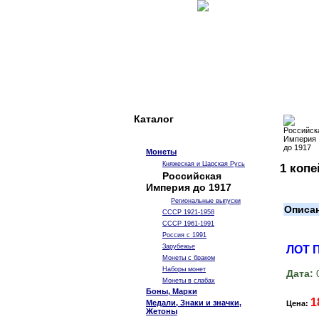
Каталог
Монеты
Княжеская и Царская Русь
1 копе
Российская
Империя до 1917
Региональные выпуски
Описа
СССР 1921-1958
СССР 1961-1991
Россия с 1991
Зарубежье
ЛОТ 
Монеты с браком
Наборы монет
Дата:
0
Монеты в слабах
Боны, Марки
1
Медали, Знаки и значки,
Цена:
Жетоны