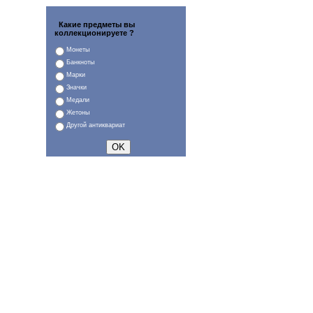
Какие предметы вы
коллекционируете ?
Монеты
Банкноты
Марки
Значки
Медали
Жетоны
Другой антиквариат