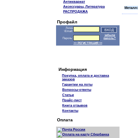
Антиквариат
Аксессуары, Литература
Металл:
РАСПРОДАЖА
Профайл
Логин
\Email:
забыли
Пароль:
пароль?
>> РЕГИСТРАЦИЯ <<
Информация
Покупка, оплата и доставка
заказов
Гарантии на лоты
Вопросы-ответы
Статьи
Прайс-лист
Книга отзывов
Контакты
Оплата