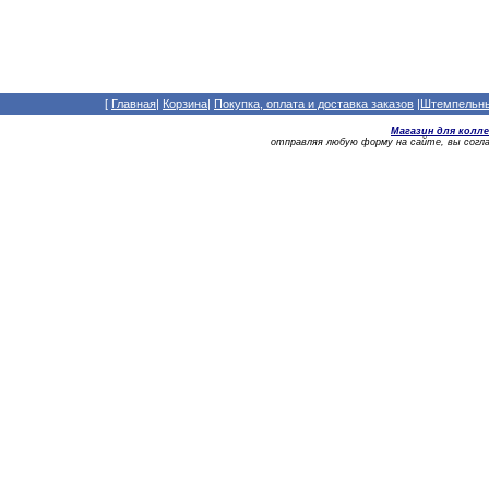
[
Главная
|
Корзина
|
Покупка, оплата и доставка заказов
|
Штемпельный
Магазин для колл
отправляя любую форму на сайте, вы сог