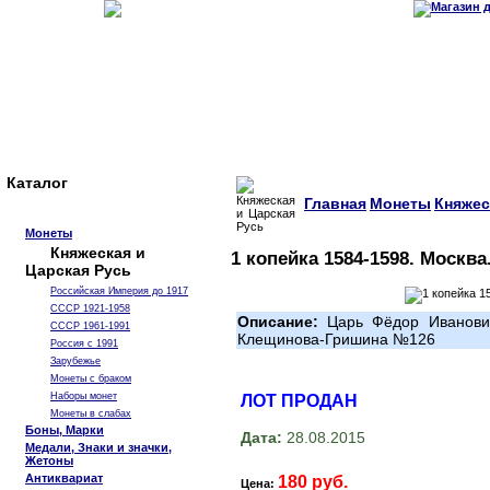
Каталог
Главная
Монеты
Княжес
Монеты
Княжеская и
1 копейка 1584-1598. Москва
Царская Русь
Российская Империя до 1917
СССР 1921-1958
Описание:
Царь Фёдор Иванович
СССР 1961-1991
Клещинова-Гришина №126
Россия с 1991
Зарубежье
Монеты с браком
Наборы монет
ЛОТ ПРОДАН
Монеты в слабах
Боны, Марки
Дата:
28.08.2015
Медали, Знаки и значки,
Жетоны
Антиквариат
180 руб.
Цена: