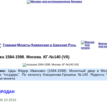
Верси
Главная
Монеты
Княжеская и Царская Русь
для пе
а 1584-1598. Москва. КГ-№140 (VII)
ние:
Царь Фёдор Иванович (1584-1598). Монетный двор в Мос
а "государь". По каталогу Клещинова-Гришина №140. Редкость V
ая монета
ПРОДАН
6.10.2016