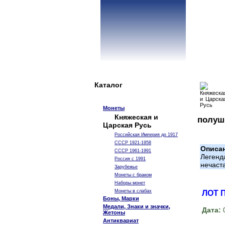
Каталог
Монеты
Княжеская и
полушк
Царская Русь
Российская Империя до 1917
СССР 1921-1958
Описа
СССР 1961-1991
Легенд
Россия с 1991
нечаст
Зарубежье
Монеты с браком
Наборы монет
Монеты в слабах
ЛОТ 
Боны, Марки
Медали, Знаки и значки,
Дата:
0
Жетоны
Антиквариат