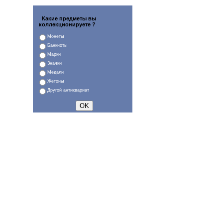
Какие предметы вы
коллекционируете ?
Монеты
Банкноты
Марки
Значки
Медали
Жетоны
Другой антиквариат