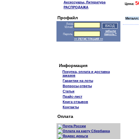
Аксессуары, Литература
5
Цена:
РАСПРОДАЖА
Профайл
Металл:
Логин
\Email:
забыли
Пароль:
пароль?
>> РЕГИСТРАЦИЯ <<
Информация
Покупка, оплата и доставка
заказов
Гарантии на лоты
Вопросы-ответы
Статьи
Прайс-лист
Книга отзывов
Контакты
Оплата