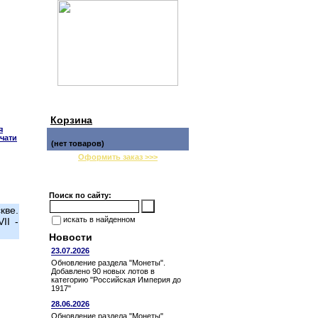
Корзина
я
чати
(нет товаров)
Оформить заказ >>>
Поиск по сайту:
кве.
искать в найденном
II -
Новости
23.07.2026
Обновление раздела "Монеты".
Добавлено 90 новых лотов в
категорию "Российская Империя до
1917"
28.06.2026
Обновление раздела "Монеты".