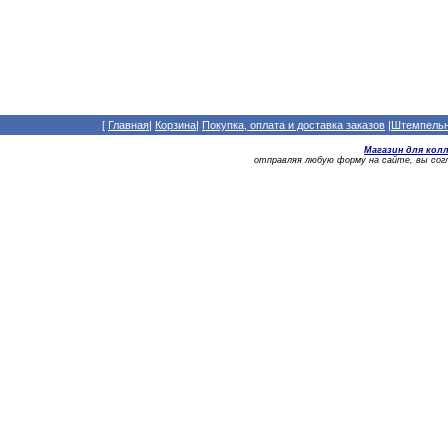
[
Главная
|
Корзина
|
Покупка, оплата и доставка заказов
|
Штемпельны
Магазин для кол
отправляя любую форму на сайте, вы со