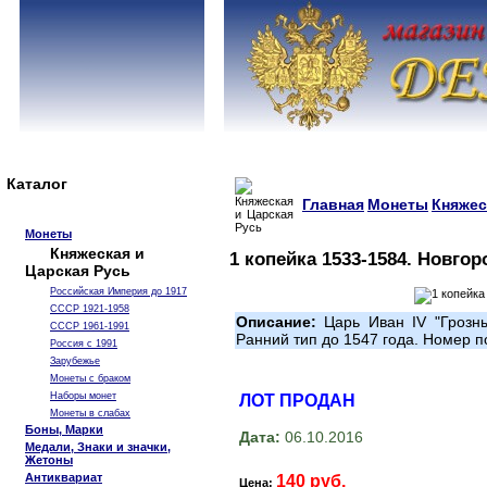
Каталог
Главная
Монеты
Княжес
Монеты
Княжеская и
1 копейка 1533-1584. Новго
Царская Русь
Российская Империя до 1917
СССР 1921-1958
Описание:
Царь Иван IV "Грозны
СССР 1961-1991
Ранний тип до 1547 года. Номер 
Россия с 1991
Зарубежье
Монеты с браком
Наборы монет
ЛОТ ПРОДАН
Монеты в слабах
Боны, Марки
Дата:
06.10.2016
Медали, Знаки и значки,
Жетоны
Антиквариат
140 руб.
Цена: