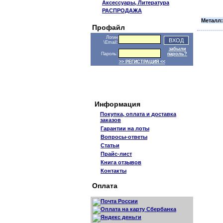
Аксессуары, Литература
РАСПРОДАЖА
Металл:
Профайл
Логин
\Email:
забыли
Пароль:
пароль?
>> РЕГИСТРАЦИЯ <<
Информация
Покупка, оплата и доставка
заказов
Гарантии на лоты
Вопросы-ответы
Статьи
Прайс-лист
Книга отзывов
Контакты
Оплата