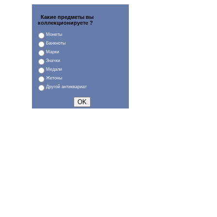
Какие предметы вы
коллекционируете ?
Монеты
Банкноты
Марки
Значки
Медали
Жетоны
Другой антиквариат