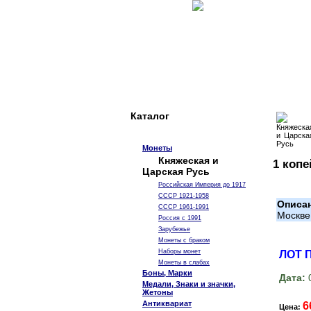
Каталог
Монеты
Княжеская и
1 копе
Царская Русь
Российская Империя до 1917
СССР 1921-1958
Описа
СССР 1961-1991
Москве
Россия с 1991
Зарубежье
Монеты с браком
Наборы монет
ЛОТ 
Монеты в слабах
Боны, Марки
Дата:
0
Медали, Знаки и значки,
Жетоны
Антиквариат
6
Цена: