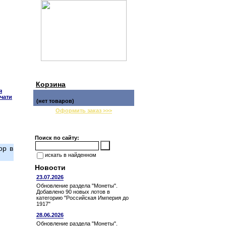
Корзина
я
чати
(нет товаров)
Оформить заказ >>>
Поиск по сайту:
ор в
искать в найденном
Новости
23.07.2026
Обновление раздела "Монеты".
Добавлено 90 новых лотов в
категорию "Российская Империя до
1917"
28.06.2026
Обновление раздела "Монеты".