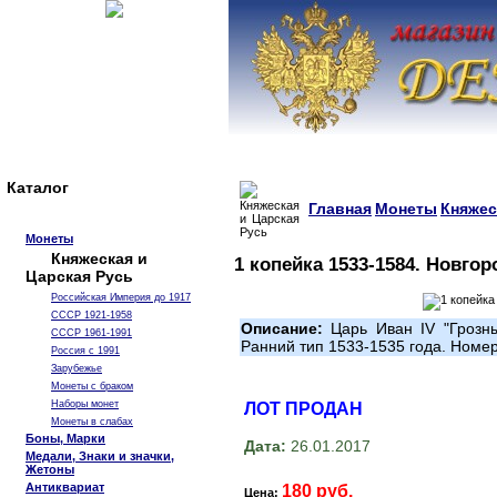
Каталог
Главная
Монеты
Княжес
Монеты
Княжеская и
1 копейка 1533-1584. Новго
Царская Русь
Российская Империя до 1917
СССР 1921-1958
Описание:
Царь Иван IV "Грозны
СССР 1961-1991
Ранний тип 1533-1535 года. Номе
Россия с 1991
Зарубежье
Монеты с браком
Наборы монет
ЛОТ ПРОДАН
Монеты в слабах
Боны, Марки
Дата:
26.01.2017
Медали, Знаки и значки,
Жетоны
Антиквариат
180 руб.
Цена: