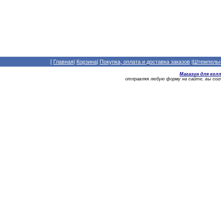
[
Главная
|
Корзина
|
Покупка, оплата и доставка заказов
|
Штемпельны
Магазин для кол
отправляя любую форму на сайте, вы со