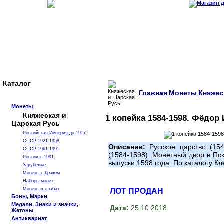
Каталог
Главная
Монеты
Княжес
Монеты
Княжеская и
1 копейка 1584-1598. Фёдор
Царская Русь
Российская Империя до 1917
СССР 1921-1958
Описание:
Русское царство (15
СССР 1961-1991
(1584-1598). Монетный двор в Пс
Россия с 1991
выпуски 1598 года. По каталогу 
Зарубежье
Монеты с браком
Наборы монет
Монеты в слабах
ЛОТ ПРОДАН
Боны, Марки
Медали, Знаки и значки,
Дата:
25.10.2018
Жетоны
Антиквариат