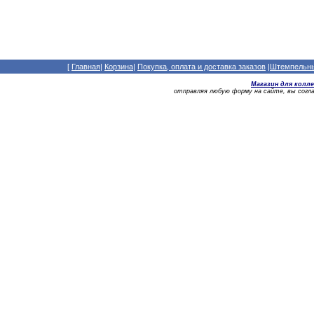
[
Главная
|
Корзина
|
Покупка, оплата и доставка заказов
|
Штемпельный
Магазин для колл
отправляя любую форму на сайте, вы сог