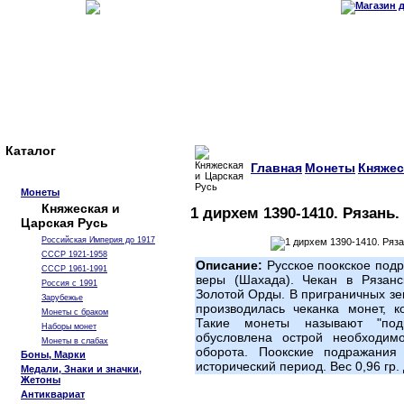
Каталог
Главная
Монеты
Княжес
Монеты
Княжеская и
1 дирхем 1390-1410. Рязань
Царская Русь
Российская Империя до 1917
СССР 1921-1958
Описание:
Русское поокское под
СССР 1961-1991
веры (Шахада). Чекан в Рязанс
Россия с 1991
Золотой Орды. В приграничных зе
Зарубежье
производилась чеканка монет, 
Монеты с браком
Такие монеты называют "под
Наборы монет
обусловлена острой необходим
Монеты в слабах
оборота. Поокские подражания
Боны, Марки
исторический период. Вес 0,96 гр
Медали, Знаки и значки,
Жетоны
Антиквариат