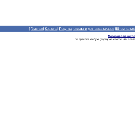
[
Главная
|
Корзина
|
Покупка, оплата и доставка заказов
|
Штемпельный
Магазин для колл
отправляя любую форму на сайте, вы сог