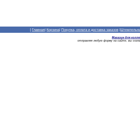
[
Главная
|
Корзина
|
Покупка, оплата и доставка заказов
|
Штемпельный
Магазин для колл
отправляя любую форму на сайте, вы сог