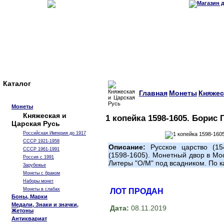
Каталог
Главная
Монеты
Княжес
Монеты
Княжеская и
1 копейка 1598-1605. Борис
Царская Русь
Российская Империя до 1917
СССР 1921-1958
Описание:
Русское царство (15
СССР 1961-1991
(1598-1605). Монетный двор в Мос
Россия с 1991
Литеры "О/М" под всадником. По
Зарубежье
Монеты с браком
Наборы монет
Монеты в слабах
ЛОТ ПРОДАН
Боны, Марки
Медали, Знаки и значки,
Дата:
08.11.2019
Жетоны
Антиквариат