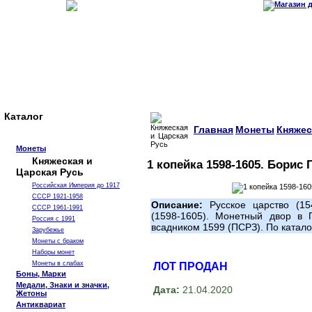
Каталог
Главная
Монеты
Княжес
Монеты
Княжеская и
1 копейка 1598-1605. Борис
Царская Русь
Российская Империя до 1917
СССР 1921-1958
Описание:
Русское царство (15
СССР 1961-1991
(1598-1605). Монетный двор в 
Россия с 1991
всадником 1599 (ПСРЗ). По ката
Зарубежье
Монеты с браком
Наборы монет
Монеты в слабах
ЛОТ ПРОДАН
Боны, Марки
Медали, Знаки и значки,
Дата:
21.04.2020
Жетоны
Антиквариат