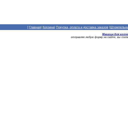
[
Главная
|
Корзина
|
Покупка, оплата и доставка заказов
|
Штемпельный
Магазин для колл
отправляя любую форму на сайте, вы сог