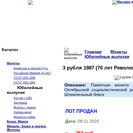
Каталог
Главная
Монеты
Юбилейные выпуски
Монеты
3 рубля 1987 (70 лет Револ
Княжеская и Царская Русь
Российская Империя до 1917
СССР 1921-1958
СССР 1961-1991
Описание:
Памятная монета С
Юбилейные
Октябрьской социалистической р
выпуски
Штемпельный блеск
Россия с 1991
Зарубежье
Монеты с браком
ЛОТ ПРОДАН
Наборы монет
Монеты в слабах
Дата:
08.11.2020
Боны, Марки
Медали, Знаки и значки,
Жетоны