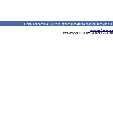
[
Главная
|
Корзина
|
Покупка, оплата и доставка заказов
|
Штемпельный
Магазин для колл
отправляя любую форму на сайте, вы сог