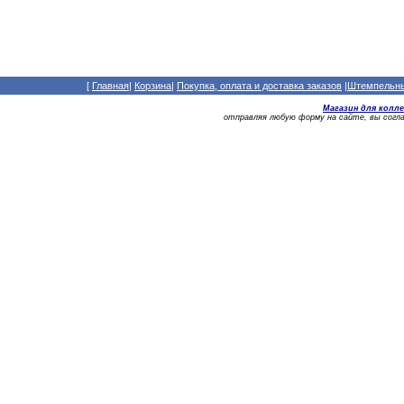
[
Главная
|
Корзина
|
Покупка, оплата и доставка заказов
|
Штемпельный
Магазин для колл
отправляя любую форму на сайте, вы сог