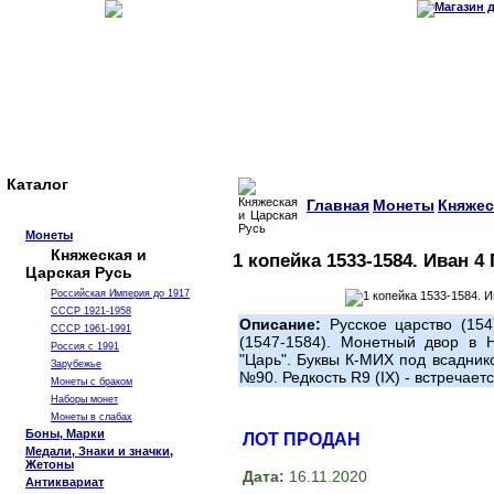
Каталог
Главная
Монеты
Княжес
Монеты
Княжеская и
1 копейка 1533-1584. Иван 4
Царская Русь
Российская Империя до 1917
СССР 1921-1958
Описание:
Русское царство (154
СССР 1961-1991
(1547-1584). Монетный двор в Н
Россия с 1991
"Царь". Буквы К-МИХ под всадни
Зарубежье
№90. Редкость R9 (IX) - встречает
Монеты с браком
Наборы монет
Монеты в слабах
Боны, Марки
ЛОТ ПРОДАН
Медали, Знаки и значки,
Жетоны
Дата:
16.11.2020
Антиквариат