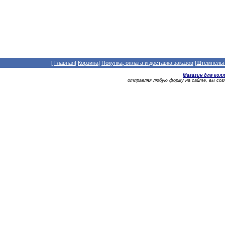
[
Главная
|
Корзина
|
Покупка, оплата и доставка заказов
|
Штемпельны
Магазин для кол
отправляя любую форму на сайте, вы со