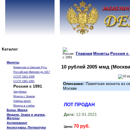
Каталог
Главная
Монеты
Россия с
Монеты
10 рублей 2005 ммд (Москва
Княжеская и Царская Русь
Российская Империя до 1917
СССР 1921-1958
СССР 1961-1991
Описание:
Памятная монета из се
Россия с 1991
Москве
Зарубежье
Монеты с браком
Наборы монет
ЛОТ ПРОДАН
Монеты в слабах
Боны, Марки
Дата:
12.01.2021
Медали, Знаки и значки,
Жетоны
Антиквариат
70 руб.
Цена:
Аксессуары, Литература