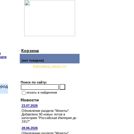
Корзина
я
чати
(нет товаров)
Оформить заказ >>>
Поиск по сайту:
ород
искать в найденном
Новости
23.07.2026
Обновление раздела "Монеты".
Добавлено 90 новых лотов в
категорию "Российская Империя до
1917"
28.06.2026
Обновление раздела "Монеты".