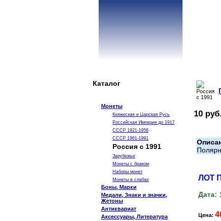
Каталог
Монеты
10 руб
Княжеская и Царская Русь
Российская Империя до 1917
СССР 1921-1958
СССР 1961-1991
Описа
Россия с 1991
Поляр
Зарубежье
Монеты с браком
Наборы монет
ЛОТ 
Монеты в слабах
Боны, Марки
Дата:
1
Медали, Знаки и значки,
Жетоны
Антиквариат
4
Цена:
Аксессуары, Литература