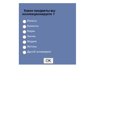
Какие предметы вы
коллекционируете ?
Монеты
Банкноты
Марки
Значки
Медали
Жетоны
Другой антиквариат