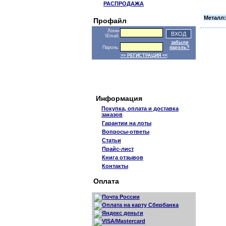
РАСПРОДАЖА
Металл:
Профайл
Логин
\Email:
забыли
Пароль:
пароль?
>> РЕГИСТРАЦИЯ <<
Информация
Покупка, оплата и доставка
заказов
Гарантии на лоты
Вопросы-ответы
Статьи
Прайс-лист
Книга отзывов
Контакты
Оплата