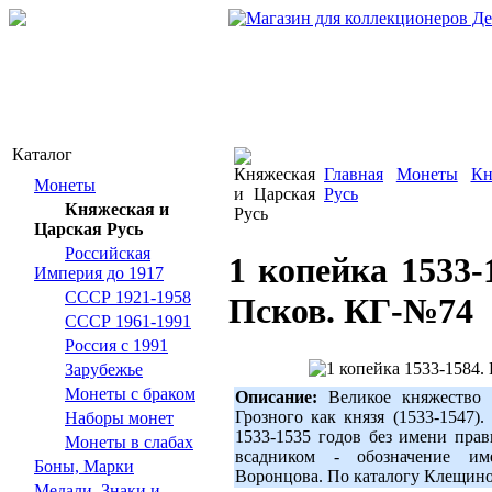
Каталог
Главная
Монеты
Кн
Монеты
Русь
Княжеская и
Царская Русь
Российская
1 копейка 1533-
Империя до 1917
СССР 1921-1958
Псков. КГ-№74
СССР 1961-1991
Россия с 1991
Зарубежье
Монеты с браком
Описание:
Великое княжество М
Грозного как князя (1533-1547)
Наборы монет
1533-1535 годов без имени прав
Монеты в слабах
всадником - обозначение им
Боны, Марки
Воронцова. По каталогу Клещин
Медали, Знаки и