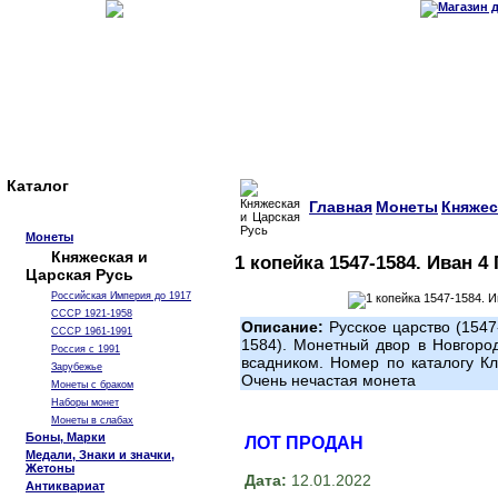
Каталог
Главная
Монеты
Княжес
Монеты
Княжеская и
1 копейка 1547-1584. Иван 4
Царская Русь
Российская Империя до 1917
СССР 1921-1958
Описание:
Русское царство (1547
СССР 1961-1991
1584). Монетный двор в Новгоро
Россия с 1991
всадником. Номер по каталогу К
Зарубежье
Очень нечастая монета
Монеты с браком
Наборы монет
Монеты в слабах
Боны, Марки
ЛОТ ПРОДАН
Медали, Знаки и значки,
Жетоны
Дата:
12.01.2022
Антиквариат