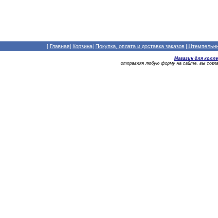
[
Главная
|
Корзина
|
Покупка, оплата и доставка заказов
|
Штемпельный
Магазин для колл
отправляя любую форму на сайте, вы сог