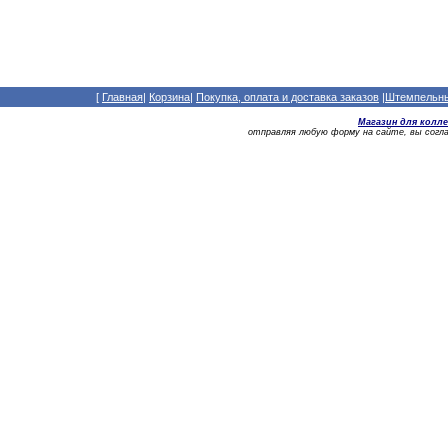
[
Главная
|
Корзина
|
Покупка, оплата и доставка заказов
|
Штемпельный
Магазин для колл
отправляя любую форму на сайте, вы сог