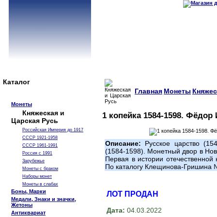
Каталог
Главная
Монеты
Княжес
Монеты
Княжеская и
1 копейка 1584-1598. Фёдор
Царская Русь
Российская Империя до 1917
СССР 1921-1958
Описание:
Русское царство (15
СССР 1961-1991
(1584-1598). Монетный двор в Нов
Россия с 1991
Первая в истории отечественной
Зарубежье
По каталогу Клещинова-Гришина №1
Монеты с браком
Наборы монет
Монеты в слабах
Боны, Марки
ЛОТ ПРОДАН
Медали, Знаки и значки,
Жетоны
Дата:
04.03.2022
Антиквариат