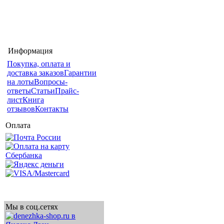
Информация
Покупка, оплата и
доставка заказов
Гарантии
на лоты
Вопросы-
ответы
Статьи
Прайс-
лист
Книга
отзывов
Контакты
Оплата
Мы в соц.сетях