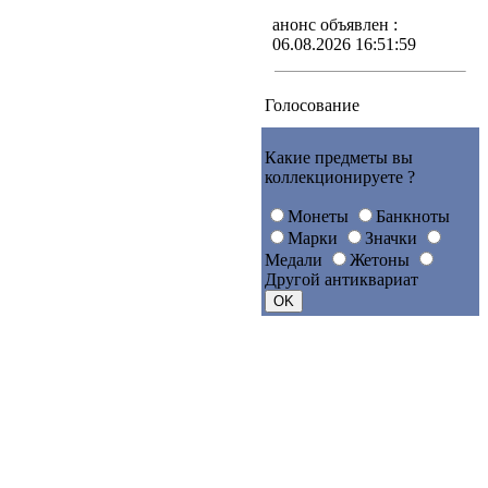
анонс объявлен :
06.08.2026 16:51:59
Голосование
Какие предметы вы
коллекционируете ?
Монеты
Банкноты
Марки
Значки
Медали
Жетоны
Другой антиквариат