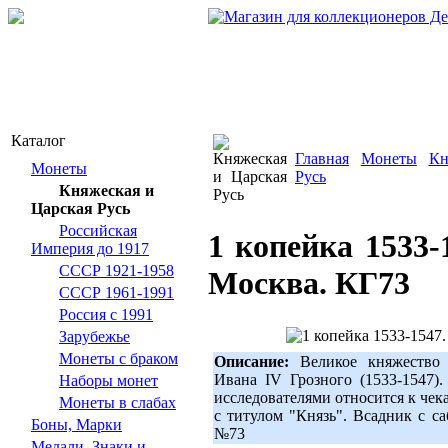
Каталог
Главная
Монеты
Кн
Монеты
Русь
Княжеская и
Царская Русь
Российская
1 копейка 1533-
Империя до 1917
СССР 1921-1958
Москва. КГ73
СССР 1961-1991
Россия с 1991
Зарубежье
Монеты с браком
Описание:
Великое княжество М
Ивана IV Грозного (1533-1547)
Наборы монет
исследователями относится к чек
Монеты в слабах
с титулом "Князь". Всадник с с
Боны, Марки
№73
Медали, Знаки и