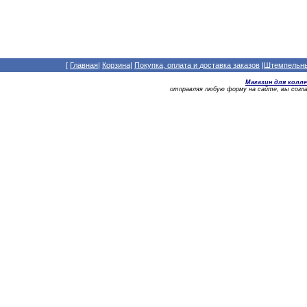
[
Главная
|
Корзина
|
Покупка, оплата и доставка заказов
|
Штемпельный
Магазин для колл
отправляя любую форму на сайте, вы сог