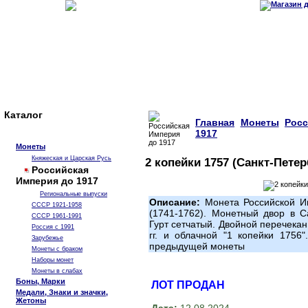
Каталог
Главная
Монеты
Рос
1917
Монеты
Княжеская и Царская Русь
2 копейки 1757 (Санкт-Петер
Российская
Империя до 1917
Региональные выпуски
Описание:
Монета Российской И
СССР 1921-1958
(1741-1762). Монетный двор в С
СССР 1961-1991
Гурт сетчатый. Двойной перечекан
Россия с 1991
гг. и облачной "1 копейки 1756
Зарубежье
предыдущей монеты
Монеты с браком
Наборы монет
Монеты в слабах
Боны, Марки
ЛОТ ПРОДАН
Медали, Знаки и значки,
Жетоны
Дата:
12.08.2024