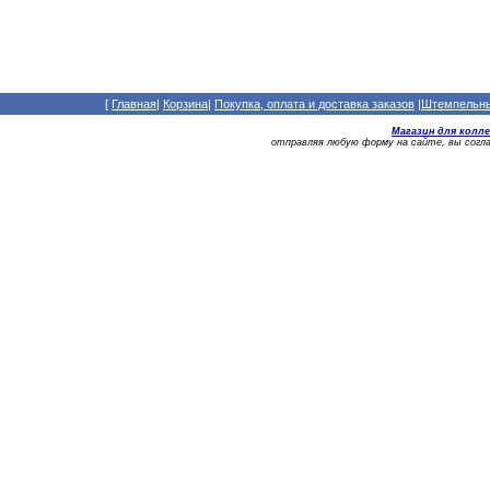
[
Главная
|
Корзина
|
Покупка, оплата и доставка заказов
|
Штемпельный
Магазин для колл
отправляя любую форму на сайте, вы сог