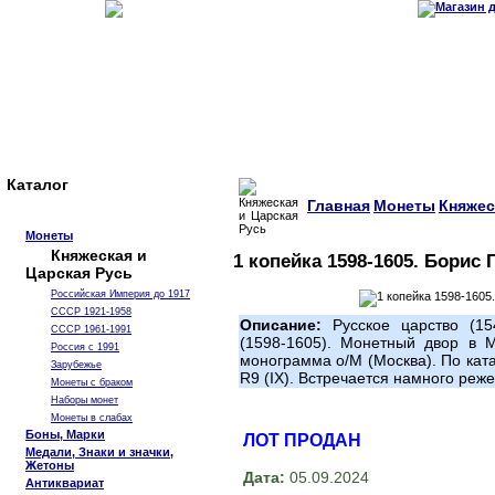
Каталог
Главная
Монеты
Княжес
Монеты
Княжеская и
1 копейка 1598-1605. Борис 
Царская Русь
Российская Империя до 1917
СССР 1921-1958
Описание:
Русское царство (15
СССР 1961-1991
(1598-1605). Монетный двор в М
Россия с 1991
монограмма о/М (Москва). По кат
Зарубежье
R9 (IX). Встречается намного реже
Монеты с браком
Наборы монет
Монеты в слабах
Боны, Марки
ЛОТ ПРОДАН
Медали, Знаки и значки,
Жетоны
Дата:
05.09.2024
Антиквариат