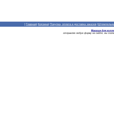
[
Главная
|
Корзина
|
Покупка, оплата и доставка заказов
|
Штемпельный
Магазин для колл
отправляя любую форму на сайте, вы сог