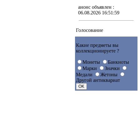
анонс объявлен :
06.08.2026 16:51:59
Голосование
Какие предметы вы
коллекционируете ?
Монеты
Банкноты
Марки
Значки
Медали
Жетоны
Другой антиквариат