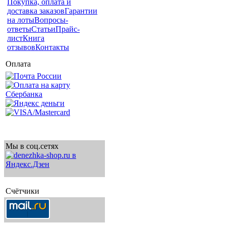
Покупка, оплата и
доставка заказов
Гарантии
на лоты
Вопросы-
ответы
Статьи
Прайс-
лист
Книга
отзывов
Контакты
Оплата
Мы в соц.сетях
Счётчики