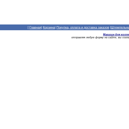
[
Главная
|
Корзина
|
Покупка, оплата и доставка заказов
|
Штемпельный
Магазин для колл
отправляя любую форму на сайте, вы сог