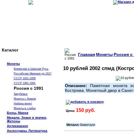
Каталог
Главная
Монеты
Россия с
Монеты
10 рублей 2002 спмд (Костр
Княжеская и Царская Русь
Российская Империя до 1917
СССР 1921-1958
СССР 1961-1991
Описание:
Памятная монета из 
Россия с 1991
Кострома. Монетный двор в Санкт
Зарубежье
Монеты с браком
Наборы монет
Монеты в слабах
150 руб.
Цена:
Боны, Марки
Медали, Знаки и значки,
Жетоны
Металл:
Биметалл
Антиквариат
Аксессуары, Литература