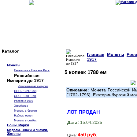
Каталог
Главная
Монеты
Рос
1917
Монеты
Княжеская и Царская Русь
5 копеек 1780 ем
Российская
Империя до 1917
Региональные выпуски
Описание:
Монета Российской Им
СССР 1921-1958
(1762-1796). Екатеринбургский мо
СССР 1961-1991
Россия с 1991
Зарубежье
Монеты с браком
ЛОТ ПРОДАН
Наборы монет
Монеты в слабах
Дата:
15.04.2025
Боны, Марки
Медали, Знаки и значки,
Жетоны
450 руб.
Цена: