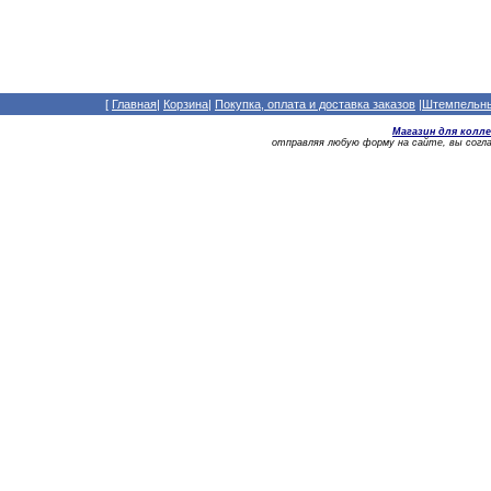
[
Главная
|
Корзина
|
Покупка, оплата и доставка заказов
|
Штемпельный
Магазин для колл
отправляя любую форму на сайте, вы сог