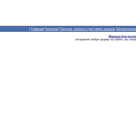
[
Главная
|
Корзина
|
Покупка, оплата и доставка заказов
|
Штемпельный
Магазин для колл
отправляя любую форму на сайте, вы сог