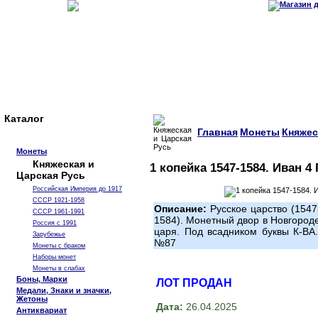
Каталог
Главная
Монеты
Княжес
Монеты
Княжеская и
1 копейка 1547-1584. Иван 4
Царская Русь
Российская Империя до 1917
СССР 1921-1958
Описание:
Русское царство (1547
СССР 1961-1991
1584). Монетный двор в Новгороде
Россия с 1991
царя. Под всадником буквы К-ВА
Зарубежье
№87
Монеты с браком
Наборы монет
Монеты в слабах
Боны, Марки
ЛОТ ПРОДАН
Медали, Знаки и значки,
Жетоны
Дата:
26.04.2025
Антиквариат