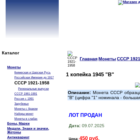
Каталог
Главная
Монеты
СССР 1921
Монеты
Княжеская и Царская Русь
1 копейка 1945 "В"
Российская Империя до 1917
СССР 1921-1958
Региональные выпуски
Описание:
Монета СССР образца
СССР 1961-1991
"В" (цифра "1" номинала - больша
Россия с 1991
Зарубежье
Монеты с браком
Наборы монет
ЛОТ ПРОДАН
Монеты в слабах
Боны, Марки
Дата:
09.07.2025
Медали, Знаки и значки,
Жетоны
Антиквариат
450 руб.
Цена: