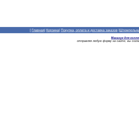
[
Главная
|
Корзина
|
Покупка, оплата и доставка заказов
|
Штемпельный
Магазин для колл
отправляя любую форму на сайте, вы сог