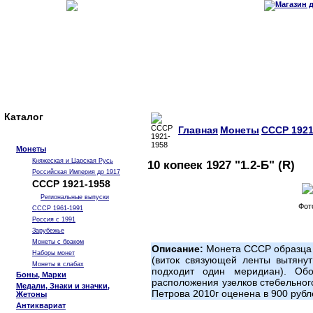
Каталог
Главная
Монеты
СССР 1921
Монеты
Княжеская и Царская Русь
10 копеек 1927 "1.2-Б" (R)
Российская Империя до 1917
СССР 1921-1958
Региональные выпуски
Фот
СССР 1961-1991
Россия с 1991
Зарубежье
Монеты с браком
Описание:
Монета СССР образца 1
Наборы монет
(виток связующей ленты вытянут
Монеты в слабах
подходит один меридиан). Обо
Боны, Марки
расположения узелков стебельног
Медали, Знаки и значки,
Петрова 2010г оценена в 900 рубл
Жетоны
Антиквариат