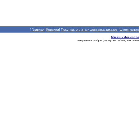
[
Главная
|
Корзина
|
Покупка, оплата и доставка заказов
|
Штемпельный
Магазин для колл
отправляя любую форму на сайте, вы сог