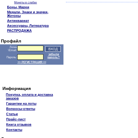
Монеты в слабах
Боны, Марки
Медали, Знаки и значки,
Жетоны
Антиквариат
Аксессуары, Литература
РАСПРОДАЖА
Профайл
Логин
\Email:
забыли
Пароль:
пароль?
>> РЕГИСТРАЦИЯ <<
Информация
Покупка, оплата и доставка
заказов
Гарантии на лоты
Вопросы-ответы
Статьи
Прайс-лист
Книга отзывов
Контакты