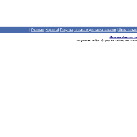
[
Главная
|
Корзина
|
Покупка, оплата и доставка заказов
|
Штемпельный
Магазин для колл
отправляя любую форму на сайте, вы сог