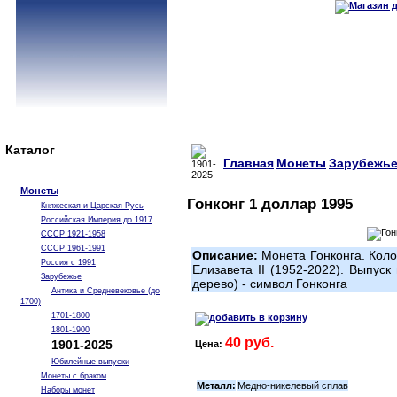
Каталог
Главная
Монеты
Зарубежь
Монеты
Гонконг 1 доллар 1995
Княжеская и Царская Русь
Российская Империя до 1917
СССР 1921-1958
СССР 1961-1991
Описание:
Монета Гонконга. Коло
Россия с 1991
Елизавета II (1952-2022). Выпуск
Зарубежье
дерево) - символ Гонконга
Антика и Средневековье (до
1700)
1701-1800
1801-1900
40 руб.
1901-2025
Цена:
Юбилейные выпуски
Монеты с браком
Металл:
Медно-никелевый сплав
Наборы монет