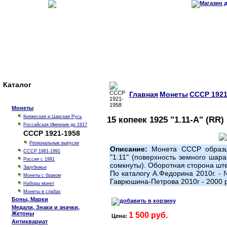
Каталог
Главная
Монеты
СССР 1921
Монеты
Княжеская и Царская Русь
15 копеек 1925 "1.11-А" (RR)
Российская Империя до 1917
СССР 1921-1958
Региональные выпуски
Описание:
Монета СССР образца
СССР 1961-1991
"1.11" (поверхность земного шара
Россия с 1991
сомкнуты). Оборотная сторона ште
Зарубежье
По каталогу А.Федорина 2010г. - 
Монеты с браком
Гаврюшина-Петрова 2010г - 2000 
Наборы монет
Монеты в слабах
Боны, Марки
Медали, Знаки и значки,
Жетоны
1 500 руб.
Цена:
Антиквариат