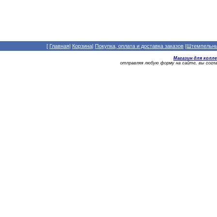
[
Главная
|
Корзина
|
Покупка, оплата и доставка заказов
|
Штемпельный
Магазин для колл
отправляя любую форму на сайте, вы сог