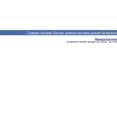
[
Главная
|
Корзина
|
Покупка, оплата и доставка заказов
|
Штемпельны
Магазин для кол
отправляя любую форму на сайте, вы со