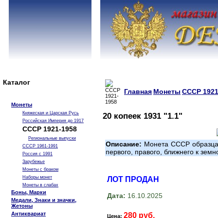
Каталог
Главная
Монеты
СССР 1921
Монеты
Княжеская и Царская Русь
20 копеек 1931 "1.1"
Российская Империя до 1917
СССР 1921-1958
Региональные выпуски
Описание:
Монета СССР образца 1
СССР 1961-1991
первого, правого, ближнего к земн
Россия с 1991
Зарубежье
Монеты с браком
Наборы монет
ЛОТ ПРОДАН
Монеты в слабах
Боны, Марки
Дата:
16.10.2025
Медали, Знаки и значки,
Жетоны
Антиквариат
280 руб.
Цена: