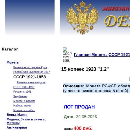
Каталог
Главная
Монеты
СССР 1921
Монеты
Княжеская и Царская Русь
15 копеек 1923 "1.2"
Российская Империя до 1917
СССР 1921-1958
Региональные выпуски
Описание:
Монета РСФСР образца
СССР 1961-1991
(у левого нижнего колоса 5 остей)
Россия с 1991
Зарубежье
Монеты с браком
Наборы монет
ЛОТ ПРОДАН
Монеты в слабах
Боны, Марки
Дата:
29.05.2026
Медали, Знаки и значки,
Жетоны
Антиквариат
400 руб.
Цена: