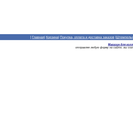
[
Главная
|
Корзина
|
Покупка, оплата и доставка заказов
|
Штемпельны
Магазин для кол
отправляя любую форму на сайте, вы со