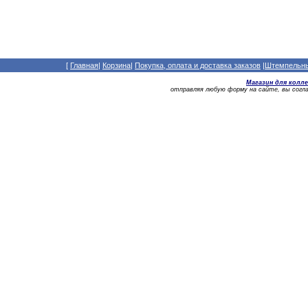
[
Главная
|
Корзина
|
Покупка, оплата и доставка заказов
|
Штемпельный
Магазин для колл
отправляя любую форму на сайте, вы сог