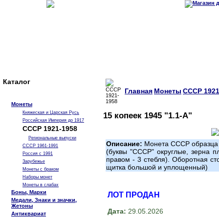
Каталог
Главная
Монеты
СССР 1921
Монеты
Княжеская и Царская Русь
15 копеек 1945 "1.1-А"
Российская Империя до 1917
СССР 1921-1958
Региональные выпуски
Описание:
Монета СССР образца 1
СССР 1961-1991
(буквы "СССР" округлые, зерна пл
Россия с 1991
правом - 3 стебля). Оборотная ст
Зарубежье
щитка большой и уплощенный)
Монеты с браком
Наборы монет
Монеты в слабах
Боны, Марки
ЛОТ ПРОДАН
Медали, Знаки и значки,
Жетоны
Дата:
29.05.2026
Антиквариат