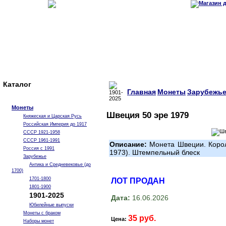
Каталог
Главная
Монеты
Зарубежь
Монеты
Швеция 50 эре 1979
Княжеская и Царская Русь
Российская Империя до 1917
СССР 1921-1958
СССР 1961-1991
Описание:
Монета Швеции. Корол
Россия с 1991
1973). Штемпельный блеск
Зарубежье
Антика и Средневековье (до
1700)
1701-1800
ЛОТ ПРОДАН
1801-1900
1901-2025
Дата:
16.06.2026
Юбилейные выпуски
Монеты с браком
35 руб.
Цена:
Наборы монет