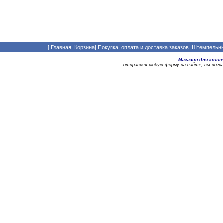
[
Главная
|
Корзина
|
Покупка, оплата и доставка заказов
|
Штемпельный
Магазин для колл
отправляя любую форму на сайте, вы сог