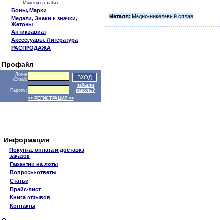
Монеты в слабах
Боны, Марки
Металл:
Медно-никелевый сплав
Медали, Знаки и значки,
Жетоны
Антиквариат
Аксессуары, Литература
РАСПРОДАЖА
Профайл
Логин
\Email:
забыли
Пароль:
пароль?
>> РЕГИСТРАЦИЯ <<
Информация
Покупка, оплата и доставка
заказов
Гарантии на лоты
Вопросы-ответы
Статьи
Прайс-лист
Книга отзывов
Контакты