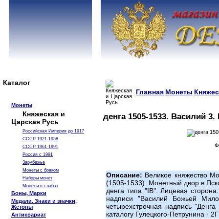
Каталог
Главная
Монеты
Княжес
Монеты
Княжеская и
денга 1505-1533. Василий 3. 
Царская Русь
Российская Империя до 1917
СССР 1921-1958
Ф
СССР 1961-1991
Россия с 1991
Зарубежье
Монеты с браком
Описание:
Великое княжество Мос
Наборы монет
(1505-1533). Монетный двор в Пск
Монеты в слабах
денга типа "IB". Лицевая сторона
Боны, Марки
надписи "Василий Божьей Мило
Медали, Знаки и значки,
четырехстрочная надпись "Денга 
Жетоны
каталогу Гулецкого-Петрунина - 2Г
Антиквариат