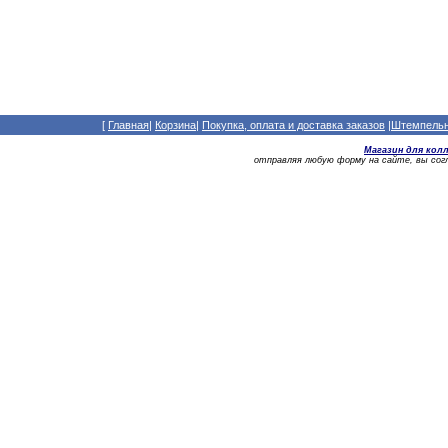
[
Главная
|
Корзина
|
Покупка, оплата и доставка заказов
|
Штемпельны
Магазин для кол
отправляя любую форму на сайте, вы со