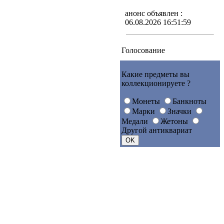
анонс объявлен :
06.08.2026 16:51:59
Голосование
Какие предметы вы
коллекционируете ?
Монеты
Банкноты
Марки
Значки
Медали
Жетоны
Другой антиквариат