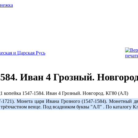
еская и Царская Русь
1584. Иван 4 Грозный. Новгоро
7-1721). Монета царя Ивана Грозного (1547-1584). Монетный д
в трёхчастном венце. Под всадником буквы "AЛ" . По каталогу