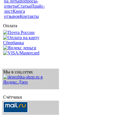
на лоты
Вопросы-
ответы
Статьи
Прайс-
лист
Книга
отзывов
Контакты
Оплата
Мы в соц.сетях
Счётчики