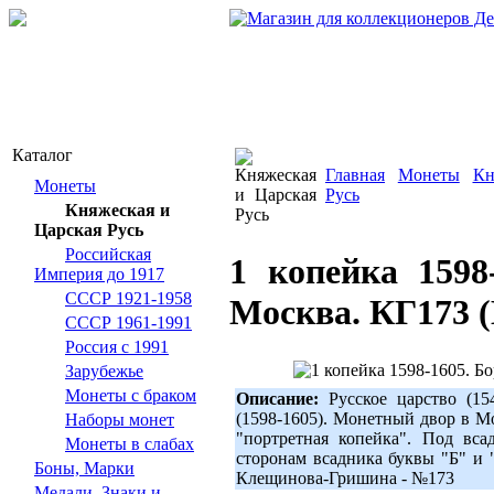
Каталог
Главная
Монеты
Кн
Монеты
Русь
Княжеская и
Царская Русь
Российская
1 копейка 1598
Империя до 1917
СССР 1921-1958
Москва. КГ173 
СССР 1961-1991
Россия с 1991
Зарубежье
Монеты с браком
Описание:
Русское царство (15
(1598-1605). Монетный двор в М
Наборы монет
"портретная копейка". Под вса
Монеты в слабах
сторонам всадника буквы "Б" и 
Боны, Марки
Клещинова-Гришина - №173
Медали, Знаки и