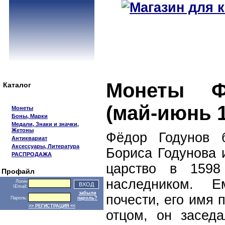
Монеты Ф
Каталог
(май-июнь 1
Монеты
Боны, Марки
Медали, Знаки и значки,
Жетоны
Фёдор Годунов 
Антиквариат
Аксессуары, Литература
Бориса Годунова 
РАСПРОДАЖА
царство в 1598
Профайл
наследником. Е
Логин
\Email:
забыли
почести, его имя 
Пароль:
пароль?
>> РЕГИСТРАЦИЯ <<
отцом, он засед