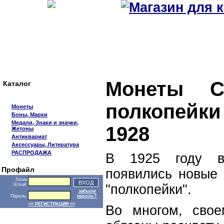
Монеты С
Каталог
полкопейк
Монеты
Боны, Марки
Медали, Знаки и значки,
1928
Жетоны
Антиквариат
Аксессуары, Литература
РАСПРОДАЖА
В 1925 году в
Профайл
появились новые
Логин
\Email:
"полкопейки".
забыли
Пароль:
пароль?
>> РЕГИСТРАЦИЯ <<
Во многом, свое