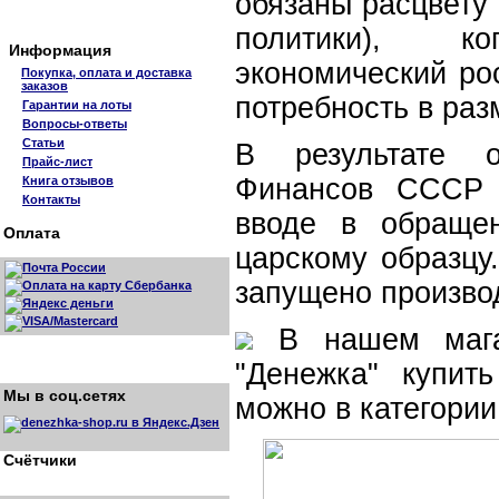
обязаны расцвету
политики), к
Информация
экономический ро
Покупка, оплата и доставка
заказов
потребность в раз
Гарантии на лоты
Вопросы-ответы
Статьи
В результате 
Прайс-лист
Финансов СССР 
Книга отзывов
Контакты
вводе в обраще
Оплата
царскому образцу
запущено произво
В нашем магаз
"Денежка" купи
Мы в соц.сетях
можно в категори
Счётчики