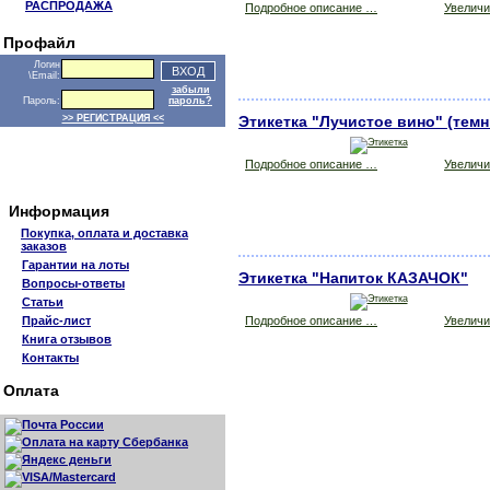
РАСПРОДАЖА
Подробное описание …
Увеличит
Профайл
Логин
\Email:
забыли
Пароль:
пароль?
>> РЕГИСТРАЦИЯ <<
Этикетка "Лучистое вино" (тем
Подробное описание …
Увеличит
Информация
Покупка, оплата и доставка
заказов
Гарантии на лоты
Этикетка "Напиток КАЗАЧОК"
Вопросы-ответы
Статьи
Прайс-лист
Подробное описание …
Увеличит
Книга отзывов
Контакты
Оплата