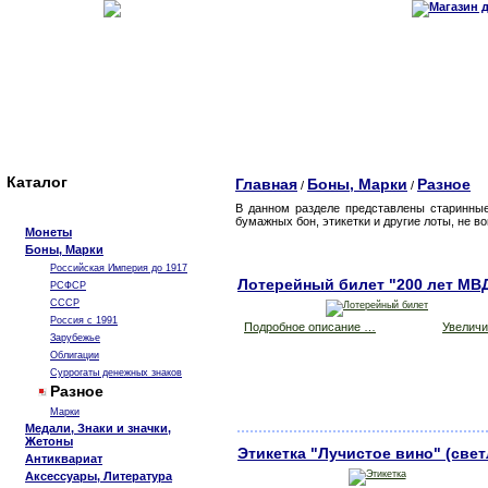
Каталог
Главная
Боны, Марки
Разное
/
/
В данном разделе представлены старинные
бумажных бон, этикетки и другие лоты, не в
Монеты
Боны, Марки
Российская Империя до 1917
Лотерейный билет "200 лет МВ
РСФСР
СССР
Россия с 1991
Подробное описание …
Увеличит
Зарубежье
Облигации
Суррогаты денежных знаков
Разное
Марки
Медали, Знаки и значки,
Жетоны
Этикетка "Лучистое вино" (све
Антиквариат
Аксессуары, Литература