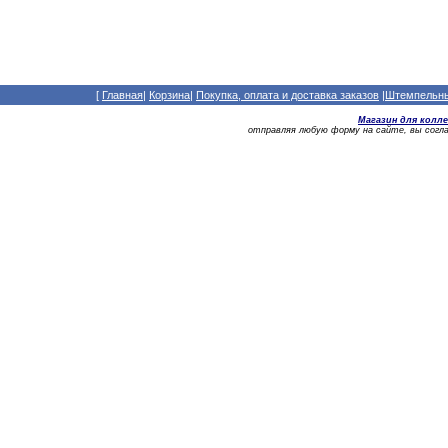
[
Главная
|
Корзина
|
Покупка, оплата и доставка заказов
|
Штемпельный
Магазин для колл
отправляя любую форму на сайте, вы сог