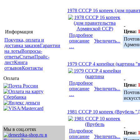
1978 СССР 16 копеек (дом прави
-
Цена:
1
Информация
Подробное
Почто
Покупка, оплата и
описание
Увеличить...
Армени
доставка заказов
Гарантии
…
на лоты
Вопросы-
ответы
Статьи
Прайс-
лист
Книга
1979 СССР 4 копейки (картина "в
отзывов
Контакты
Оплата
-
Подробное
Цена:
1
описание
Увеличить...
Почтов
…
искусс
1981 СССР 10 копеек (Врубель "
-
Мы в соц.сетях
Подробное
Цена:
1
описание
Увеличить...