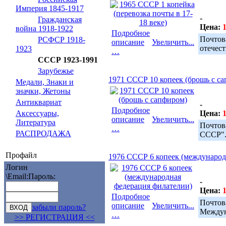
Империя 1845-1917
-
Гражданская
Цена:
1
война 1918-1922
Подробное
Почто
РСФСР 1918-
описание
Увеличить...
отечес
1923
…
СССР 1923-1991
Зарубежье
1971 СССР 10 копеек (брошь с с
Медали, Знаки и
значки, Жетоны
Антиквариат
-
Подробное
Аксессуары,
Цена:
1
описание
Увеличить...
Литература
Почто
…
РАСПРОДАЖА
СССР".
Профайл
1976 СССР 6 копеек (международ
Логин
\Email:
Пароль:
-
Цена:
1
Подробное
Почт
описание
Увеличить...
забыли пароль?
Междун
…
>> РЕГИСТРАЦИЯ <<