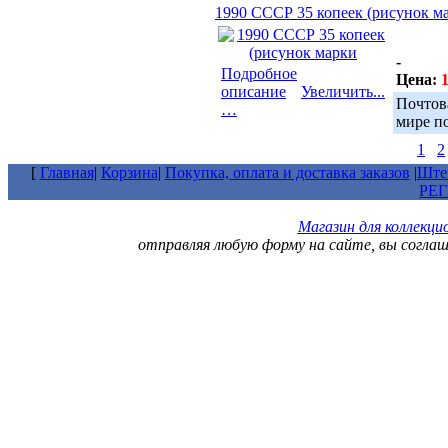
1990 СССР 35 копеек (рисунок м
-
Подробное
Цена:
1
описание
Увеличить...
Почтов
…
мире п
1
2
[
Главная
|
Корзина
|
Покупка, оплата и доставка заказов
|
Штем
РЕ
Магазин для коллекц
отправляя любую форму на сайте, вы согла