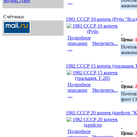
Почто
…
живопи
Счётчики
1981 СССР 10 копеек (Рубо "Вса
-
Подробное
Цена:
1
описание
Увеличить...
Почто
…
живопи
1982 СССР 15 копеек (тральщик Т
-
Подробное
Цена:
2
описание
Увеличить...
Почтов
…
флот С
1982 СССР 20 копеек (крейсер "
-
Подробное
Цена:
2
описание
Увеличить...