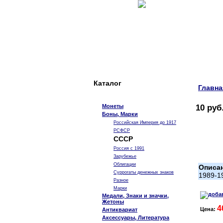
Каталог
Главна
Монеты
10 руб
Боны, Марки
Российская Империя до 1917
РСФСР
СССР
Россия с 1991
Зарубежье
Облигации
Описа
Суррогаты денежных знаков
1989-1
Разное
Марки
Медали, Знаки и значки,
Жетоны
4
Цена:
Антиквариат
Аксессуары, Литература