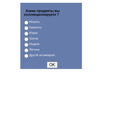
Какие предметы вы
коллекционируете ?
Монеты
Банкноты
Марки
Значки
Медали
Жетоны
Другой антиквариат