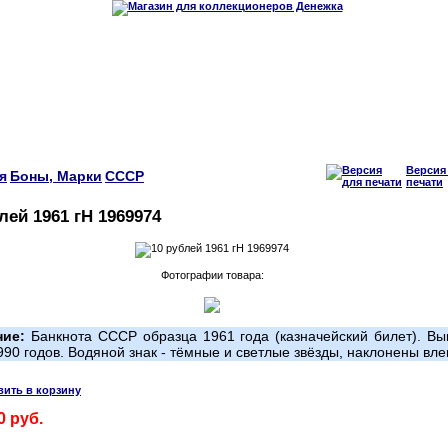
Версия
я
Боны, Марки
СССР
печати
лей 1961 гН 1969974
Фотографии товара:
ние:
Банкнота СССР образца 1961 года (казначейский билет). Вы
990 годов. Водяной знак - тёмные и светлые звёзды, наклонены вле
0 руб.