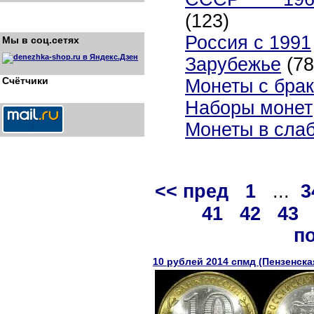
(123)
Россия с 1991
Мы в соц.сетях
Зарубежье
(78
Счётчики
Монеты с бра
Наборы монет
Монеты в сла
<< пред
1
...
3
41
42
43
по
10 рублей 2014 спмд (Пензенска