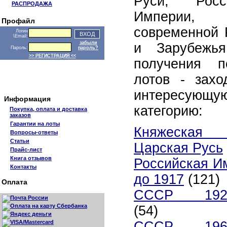
Руси, Росс
РАСПРОДАЖА
Империи, 
Профайл
современной 
Логин
\Email:
забыли
и Зарубежь
Пароль:
пароль?
>> РЕГИСТРАЦИЯ <<
получения п
лотов - захо
интересующ
Информация
категорию:
Покупка, оплата и доставка
заказов
Гарантии на лоты
Княжеск
Вопросы-ответы
Статьи
Царская Русь
Прайс-лист
Книга отзывов
Российская И
Контакты
до 1917
(121)
Оплата
СССР 1921
(54)
СССР 1961