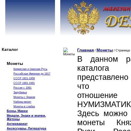
Каталог
Главная
Монеты
/
/ Страница 
В данном р
Монеты
каталога
Княжеская и Царская Русь
Российская Империя до 1917
представлено 
СССР 1921-1958
СССР 1961-1991
что им
Россия с 1991
Зарубежье
отношен
Монеты с браком
НУМИЗМАТИК
Наборы монет
Монеты в слабах
Боны, Марки
Здесь можно 
Медали, Знаки и значки,
Жетоны
монеты Кня
Антиквариат
Аксессуары, Литература