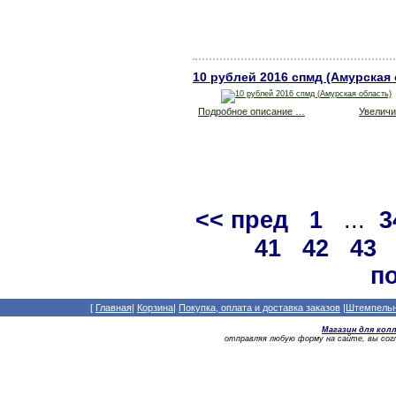
10 рублей 2016 спмд (Амурская
Подробное описание …
Увеличит
<< пред
1
...
3
41
42
43
по
[
Главная
|
Корзина
|
Покупка, оплата и доставка заказов
|
Штемпельны
Магазин для кол
отправляя любую форму на сайте, вы со